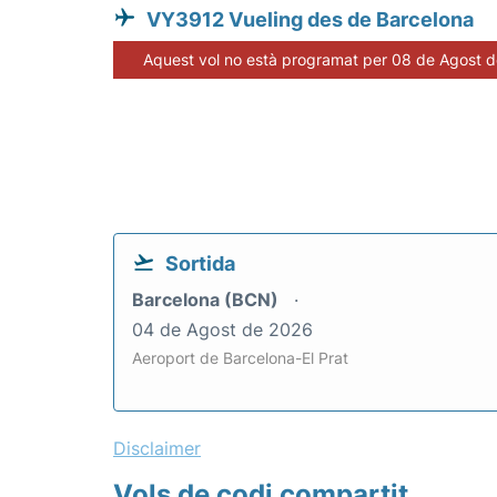
VY3912 Vueling des de Barcelona
Aquest vol no està programat per 08 de Agost 
Sortida
Barcelona (BCN)
04 de Agost de 2026
Aeroport de Barcelona-El Prat
Disclaimer
Vols de codi compartit