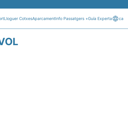
rt
Lloguer Cotxes
Aparcament
Info Passatgers +
Guía Experta
ca
 VOL