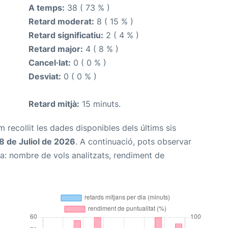
A temps:
38 ( 73 % )
Retard moderat:
8 ( 15 % )
Retard significatiu:
2 ( 4 % )
Retard major:
4 ( 8 % )
Cancel·lat:
0 ( 0 % )
Desviat:
0 ( 0 % )
Retard mitjà:
15 minuts.
m recollit les dades disponibles dels últims sis
8 de Juliol de 2026
. A continuació, pots observar
na: nombre de vols analitzats, rendiment de