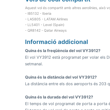
Aquest vol és compartit amb altres aerolínies, això vo
- IB5132 - Iberia
- LA5805 - LATAM Airlines
- LL5401 - Level (Spain)
- QR8142 - Qatar Airways
Informació addicional
Quina és la freqüència del vol VY3912?
El vol VY3912 està programat per volar els D
setmanal.
Quina és la distància del vol VY3912?
La distància entre els dos aeroports és 203 q
Quina és la durada del vol VY3912?
El temps de vol programat de porta a porta é