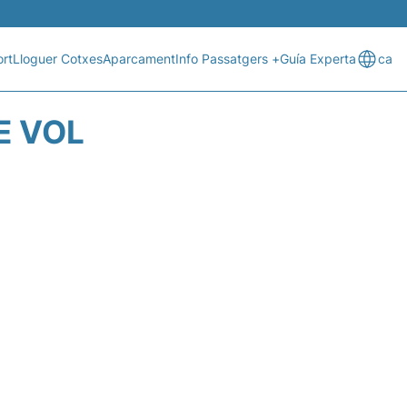
rt
Lloguer Cotxes
Aparcament
Info Passatgers +
Guía Experta
ca
E VOL