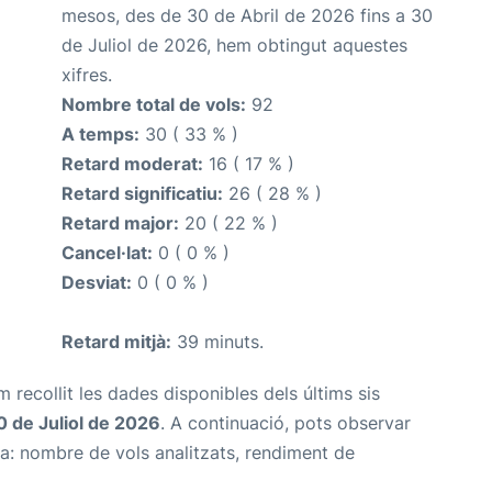
mesos, des de 30 de Abril de 2026 fins a 30
de Juliol de 2026, hem obtingut aquestes
xifres.
Nombre total de vols:
92
A temps:
30 ( 33 % )
Retard moderat:
16 ( 17 % )
Retard significatiu:
26 ( 28 % )
Retard major:
20 ( 22 % )
Cancel·lat:
0 ( 0 % )
Desviat:
0 ( 0 % )
Retard mitjà:
39 minuts.
m recollit les dades disponibles dels últims sis
0 de Juliol de 2026
. A continuació, pots observar
na: nombre de vols analitzats, rendiment de