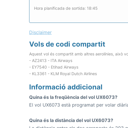
Hora planificada de sortida: 18:45
Disclaimer
Vols de codi compartit
Aquest vol és compartit amb altres aerolínies, això vo
- AZ2413 - ITA Airways
- EY7540 - Etihad Airways
- KL3361 - KLM Royal Dutch Airlines
Informació addicional
Quina és la freqüència del vol UX6073?
El vol UX6073 està programat per volar diàri
Quina és la distància del vol UX6073?
La distància entre els dos aeroports és 203 q