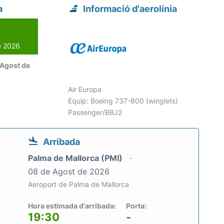
a
Informació d'aerolínia
l
de 2026
 Agost de
Air Europa
Equip: Boeing 737-800 (winglets)
Passenger/BBJ2
Arribada
Palma de Mallorca (PMI)
08 de Agost de 2026
Aeroport de Palma de Mallorca
Hora estimada d'arribada:
Porta:
19:30
-