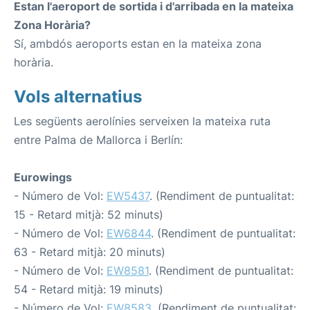
Estan l'aeroport de sortida i d'arribada en la mateixa
Zona Horària?
Sí, ambdós aeroports estan en la mateixa zona
horària.
Vols alternatius
Les següents aerolínies serveixen la mateixa ruta
entre Palma de Mallorca i Berlín:
Eurowings
- Número de Vol:
EW5437
. (Rendiment de puntualitat:
15 - Retard mitjà: 52 minuts)
- Número de Vol:
EW6844
. (Rendiment de puntualitat:
63 - Retard mitjà: 20 minuts)
- Número de Vol:
EW8581
. (Rendiment de puntualitat:
54 - Retard mitjà: 19 minuts)
- Número de Vol:
EW8583
. (Rendiment de puntualitat: