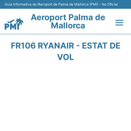
Guia Informativa de l’Aeroport de Palma de Mallorca (PMI) - No Oficial
Aeroport Palma de
Mallorca
Vols +
FR106 RYANAIR - ESTAT DE
Terminal
VOL
Transport
Lloguer Cotxes
Aparcament
Info Passatgers +
Guía Experta